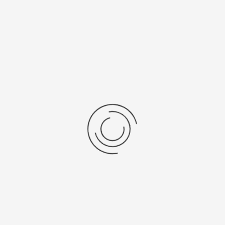
Еще нет отзывов об этом товаре.
Пожалуйста напишите (краткую) рецензию....(мин. 0, макс. 2000
знаков)
Во-первых: Оцените данный товар. Пожалуйста, выберите оценку от 0
(плохо) до 5 (отлично).
Набранные символы:
Рейтинг:
Комментарии
You have no rights to post comments