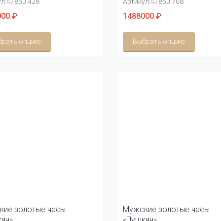
л:
47850.428
Артикул:
47850.708
00 ₽
1488000 ₽
брать опцию
Выбрать опцию
кие золотые часы
Мужские золотые часы
ин»
«Пушкин»