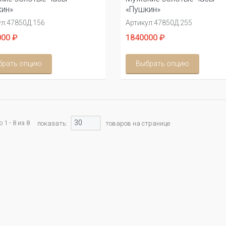
ин»
«Пушкин»
л:
47850Д.156
Артикул:
47850Д.255
00 ₽
1840000 ₽
брать опцию
Выбрать опцию
30
1 - 8 из 8
показать:
товаров на странице