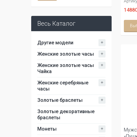
Артику
14880
Весь Каталог
Вы
+
Другие модели
+
Женские золотые часы
+
Женские золотые часы
Чайка
+
Женские серебряные
часы
+
Золотые браслеты
Золотые декоративные
браслеты
+
Монеты
Мужс
«Пушк