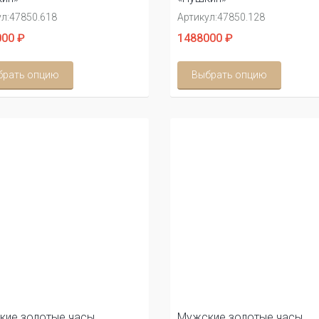
л:
47850.618
Артикул:
47850.128
00 ₽
1488000 ₽
брать опцию
Выбрать опцию
кие золотые часы
Мужские золотые часы