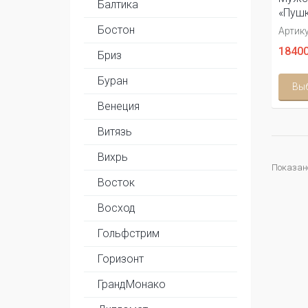
Балтика
«Пушк
Бостон
Артику
18400
Бриз
Буран
Вы
Венеция
Витязь
Вихрь
Показано 
Восток
Восход
Гольфстрим
Горизонт
ГрандМонако