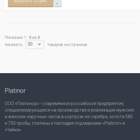
Выбрать опцию
Показано 1 - 8 из 8
30
показать:
товаров на странице
Platinor
ООО «Платинор» - современное российское предприятие,
специализирующееся на производстве и реализации мужских
и женских наручных часов в корпусах из серебра, золота 585
и 750 пробы, платины и палладия под марками «Platinor» и
«Чайка»