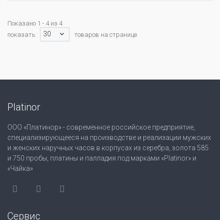
Показано 1 - 4 из 4
30
показать:
товаров на странице
Platinor
ООО «Платинор» - современное российское предприятие,
специализирующееся на производстве и реализации мужских
и женских наручных часов в корпусах из серебра, золота 585
и 750 пробы, платины и палладия под марками «Platinor» и
«Чайка»
Сервис