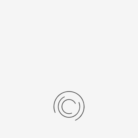
Мужские золотые часы «Маршал»
Артикул:
58150С.615
1598900 ₽
Выбрать опцию