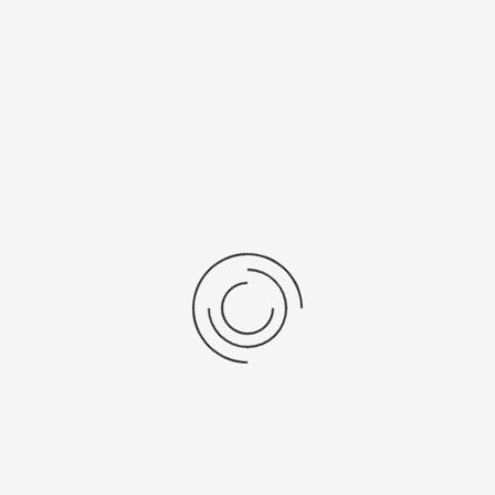
Последние отзывы
Еще нет отзывов об этом товаре.
Пожалуйста напишите (краткую) рецензию....(мин. 0, макс. 2000
знаков)
Во-первых: Оцените данный товар. Пожалуйста, выберите оценку от 0
(плохо) до 5 (отлично).
Набранные символы:
Рейтинг:
Комментарии
You have no rights to post comments