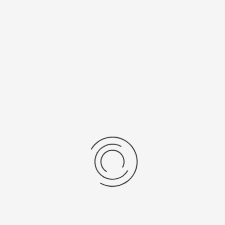
анизм
Вставка
я, "Citizen Co. Ltd."
без вставки
ний вес, г
Материал
желтое золото 585
чник питания
рнуться к: Мужские золотые часы