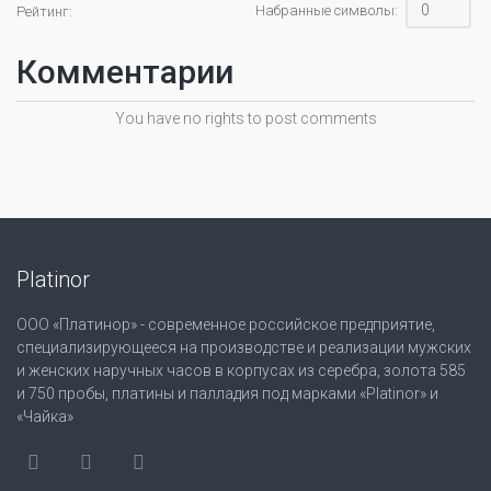
Набранные символы:
Рейтинг:
Комментарии
You have no rights to post comments
Platinor
ООО «Платинор» - современное российское предприятие,
специализирующееся на производстве и реализации мужских
и женских наручных часов в корпусах из серебра, золота 585
и 750 пробы, платины и палладия под марками «Platinor» и
«Чайка»