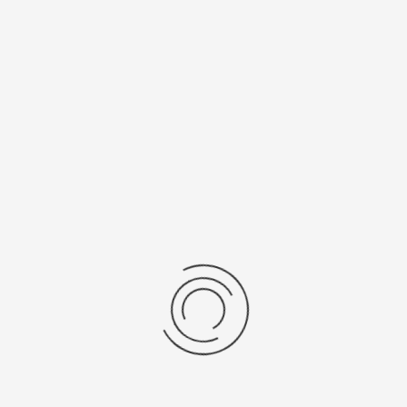
Мужские золотые часы «Олимп»
Артикул:
102630.404
403600 ₽
Выбрать опцию