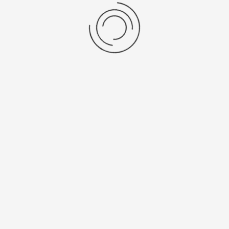
Platinor
ООО «Платинор» - современное российское предприятие,
специализирующееся на производстве и реализации мужских
и женских наручных часов в корпусах из серебра, золота 585
и 750 пробы, платины и палладия под марками «Platinor» и
«Чайка»
Сервис
О компании
Мой аккаунт