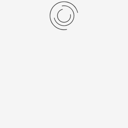
Platinor
ООО «Платинор» - современное российское предприятие,
специализирующееся на производстве и реализации мужских
и женских наручных часов в корпусах из серебра, золота 585
и 750 пробы, платины и палладия под марками «Platinor» и
«Чайка»
Сервис
О компании
Мой аккаунт