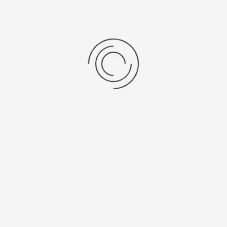
Мужские золотые часы «Вихрь»
Артикул:
40450.727
598400 ₽
Выбрать опцию