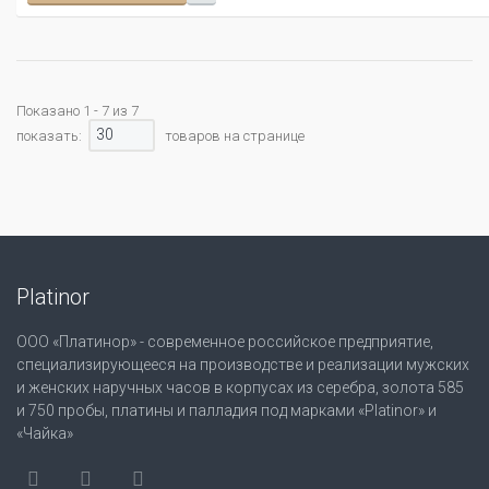
Показано 1 - 7 из 7
30
показать:
товаров на странице
Platinor
ООО «Платинор» - современное российское предприятие,
специализирующееся на производстве и реализации мужских
и женских наручных часов в корпусах из серебра, золота 585
и 750 пробы, платины и палладия под марками «Platinor» и
«Чайка»