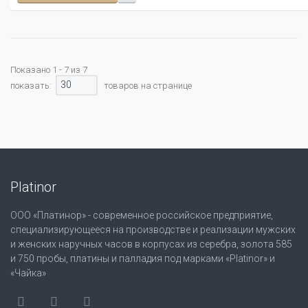
Показано 1 - 7 из 7
30
показать:
товаров на странице
Platinor
ООО «Платинор» - современное российское предприятие,
специализирующееся на производстве и реализации мужских
и женских наручных часов в корпусах из серебра, золота 585
и 750 пробы, платины и палладия под марками «Platinor» и
«Чайка»