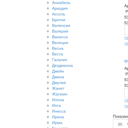
Аннабель
А
Аркадия
Р
Ассоль
5
Бритни
5
Валенсия
Валерия
Ванесса
Венеция
Весна
Веста
Галатея
М
Дездемона
А
Джейн
Р
Джина
5
Джулия
5
Жанет
Жасмин
Илона
Инга
Инесса
Показано
Ирена
Ирма