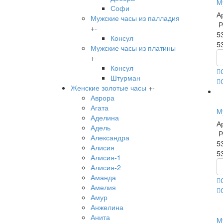
М
Софи
А
Мужские часы из палладия
Р
+
-
5
Консул
5
Мужские часы из платины
+
-
Консул
Штурман
Женские золотые часы
+
-
Аврора
Агата
М
Аделина
А
Адель
Р
Александра
5
Алисия
5
Алисия-1
Алисия-2
Аманда
Амелия
Амур
Анжелина
Анита
М