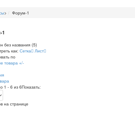
сы
>
Форум-1
-1
реть как:
Сетка
Лист
вать по
е товара +/-
ия
вара
 1 - 6 из 6
Показать:
в на странице