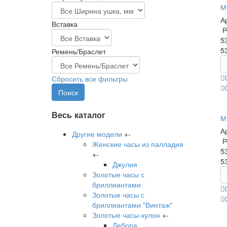
М
А
Вставка
Р
5
5
Ремень/Браслет
Сбросить все фильтры
Весь каталог
М
А
Другие модели
+
-
Р
Женские часы из палладия
5
+
-
5
Джулия
Золотые часы с
бриллиантами
Золотые часы с
бриллиантами "Винтаж"
Золотые часы-кулон
+
-
Дебора