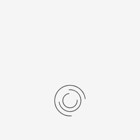
/Браслет
Средний вес, г
льная кожа
21,3
ензии
дние отзывы
отзывов об этом товаре.
та напишите (краткую) рецензию....(мин. 0, макс. 2000 знаков)
х: Оцените данный товар. Пожалуйста, выберите оценку от 0 (плохо) до 5 (о