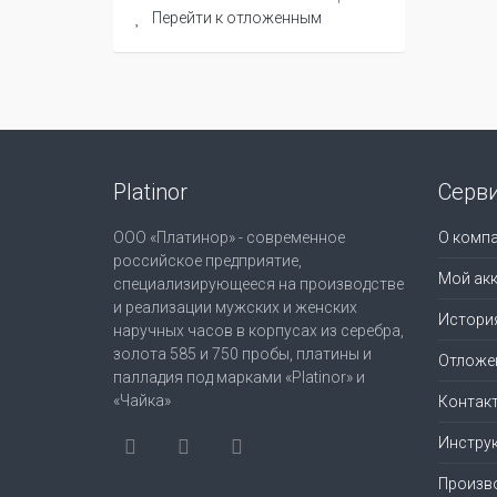
Перейти к отложенным
Platinor
Серв
ООО «Платинор» - современное
О комп
российское предприятие,
Мой акк
специализирующееся на производстве
и реализации мужских и женских
Истори
наручных часов в корпусах из серебра,
золота 585 и 750 пробы, платины и
Отложе
палладия под марками «Platinor» и
«Чайка»
Контак
Инструк
Произв