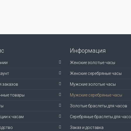
ис
Информация
ании
Женские золотые часы
аунт
Женские серебряные часы
я заказов
Мужские золотые часы
нные товары
Мужские серебряные часы
ты
Золотые браслеты для часов
ции к часам
Серебряные браслеты для час
одство
Заказ и доставка