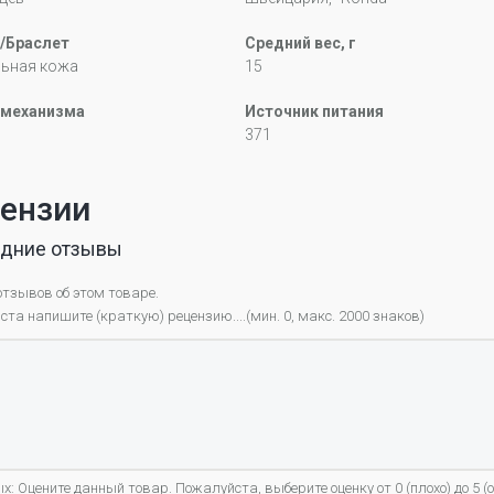
/Браслет
Средний вес, г
льная кожа
15
 механизма
Источник питания
371
ензии
дние отзывы
отзывов об этом товаре.
та напишите (краткую) рецензию....(мин. 0, макс. 2000 знаков)
х: Оцените данный товар. Пожалуйста, выберите оценку от 0 (плохо) до 5 (о