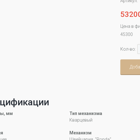
Артикул:
5320
Цена в ф
45300
Кол-во:
Доба
цификации
ы, мм
Тип механизма
Кварцевый
ия
Механизм
цев
Швейцария, "Ronda"