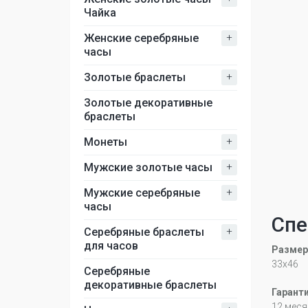
Чайка
+
Женские серебряные
часы
+
Золотые браслеты
Золотые декоративные
браслеты
+
Монеты
+
Мужские золотые часы
+
Мужские серебряные
часы
Спе
+
Серебряные браслеты
для часов
Размер
33х46
Серебряные
декоративные браслеты
Гарант
12 меся