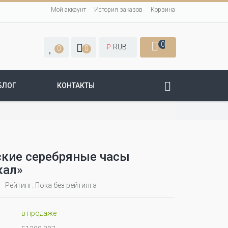
Мой аккаунт
История заказов
Корзина
0
₽
RUB
0
0
БЛОГ
КОНТАКТЫ
кие серебряные часы
кал»
Рейтинг: Пока без рейтинга
в продаже