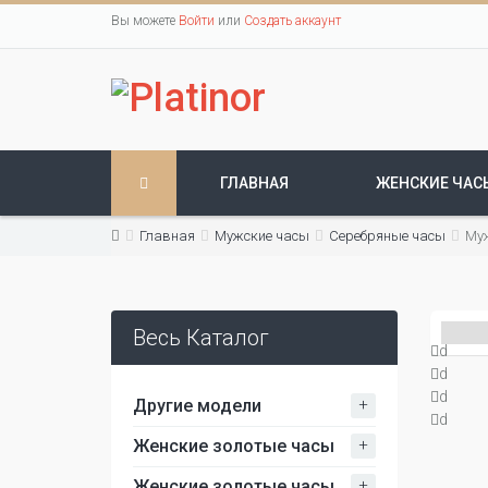
Вы можете
Войти
или
Создать аккаунт
ГЛАВНАЯ
ЖЕНСКИЕ ЧАС
Главная
Мужские часы
Серебряные часы
Муж
Весь Каталог
d
d
d
+
Другие модели
d
+
Женские золотые часы
+
Женские золотые часы