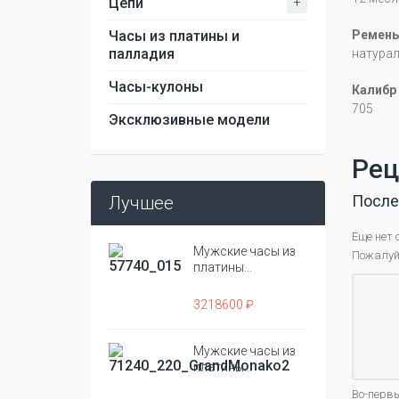
+
Цепи
Часы из платины и
Ремень
палладия
натура
Часы-кулоны
Калибр
705
Эксклюзивные модели
Рец
После
Лучшее
Еще нет 
Мужские часы из
Пожалуйс
платины...
3218600 ₽
Мужские часы из
платины...
Во-первы