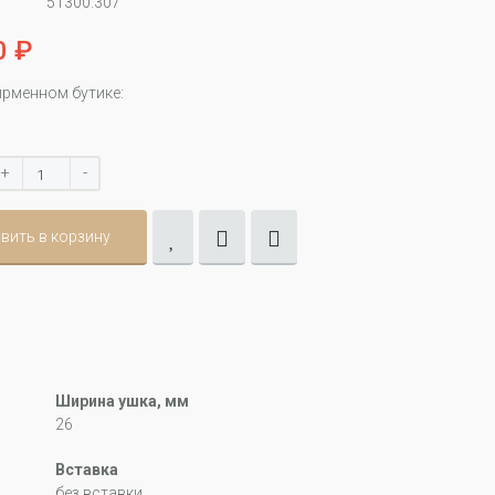
51300.307
0 ₽
ирменном бутике:
+
-
вить в корзину
Ширина ушка, мм
26
Вставка
без вставки