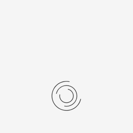
Miyota 9T33
SR 616 SW
Рецензии
Последние отзывы
Еще нет отзывов об этом товаре.
Пожалуйста напишите (краткую) рецензию....(мин. 0, макс. 2000
знаков)
Во-первых: Оцените данный товар. Пожалуйста, выберите оценку от 0
(плохо) до 5 (отлично).
Набранные символы:
Рейтинг: