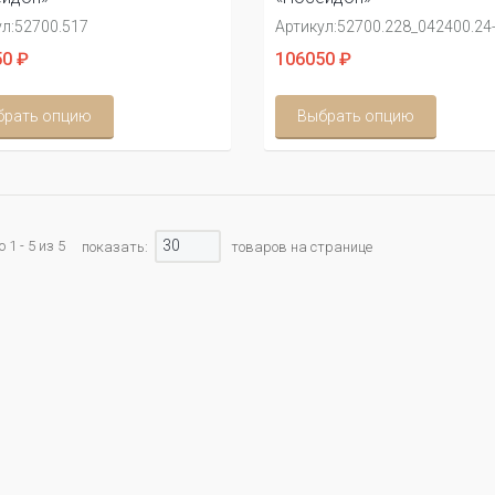
л:
52700.517
Артикул:
52700.228_042400.24
0 ₽
106050 ₽
брать опцию
Выбрать опцию
30
1 - 5 из 5
показать:
товаров на странице