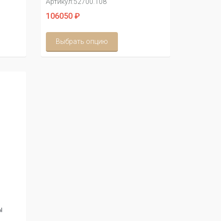
Артикул:
52700.108
106050 ₽
Выбрать опцию
ы