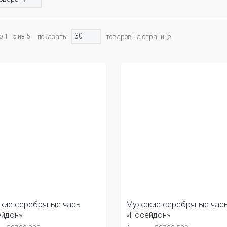
30
1 - 5 из 5
показать:
товаров на странице
кие серебряные часы
Мужские серебряные час
йдон»
«Посейдон»