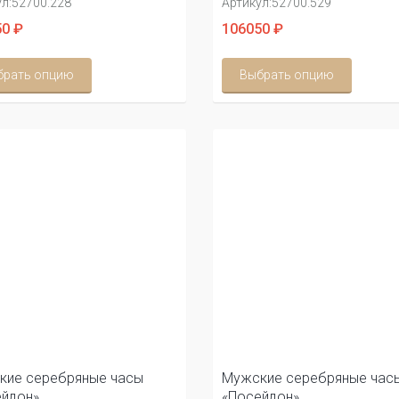
л:
52700.228
Артикул:
52700.529
0 ₽
106050 ₽
брать опцию
Выбрать опцию
кие серебряные часы
Мужские серебряные час
йдон»
«Посейдон»