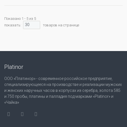
Показано 1 - 5 из 5
30
показать:
товаров на странице
Platinor
ООО «Платинор» - современное российское предприятие,
специализирующееся на производстве и реализации мужских
и женских наручных часов в корпусах из серебра, золота 585
и 750 пробы, платины и палладия под марками «Platinor» и
«Чайка»