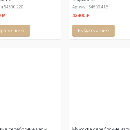
л:
54500.220
Артикул:
54500.418
 ₽
43400 ₽
брать опцию
Выбрать опцию
кие серебряные часы
Мужские серебряные час