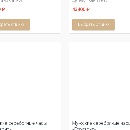
л:
54500.520
Артикул:
54500.517
 ₽
43400 ₽
брать опцию
Выбрать опцию
кие серебряные часы
Мужские серебряные час
зонт»
«Горизонт»