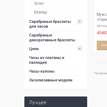
Эстет
Юпитер
Мужс
«Гори
+
Серебряные браслеты
Артику
для часов
43400
Серебряные
декоративные браслеты
Вы
+
Цепи
Часы из платины и
палладия
Часы-кулоны
Показано
Эксклюзивные модели
Лучшее