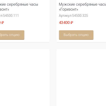
кие серебряные часы
Мужские серебряные час
зонт»
«Горизонт»
л:
54500.111
Артикул:
54500.325
 ₽
43400 ₽
брать опцию
Выбрать опцию