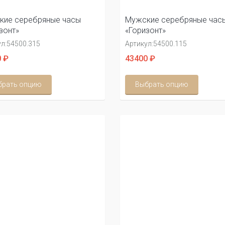
кие серебряные часы
Мужские серебряные час
зонт»
«Горизонт»
л:
54500.315
Артикул:
54500.115
 ₽
43400 ₽
брать опцию
Выбрать опцию