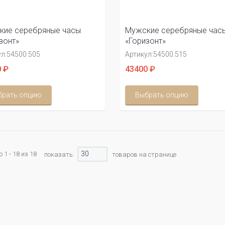
кие серебряные часы
Мужские серебряные час
зонт»
«Горизонт»
л:
54500.505
Артикул:
54500.515
 ₽
43400 ₽
брать опцию
Выбрать опцию
30
 1 - 18 из 18
показать:
товаров на странице