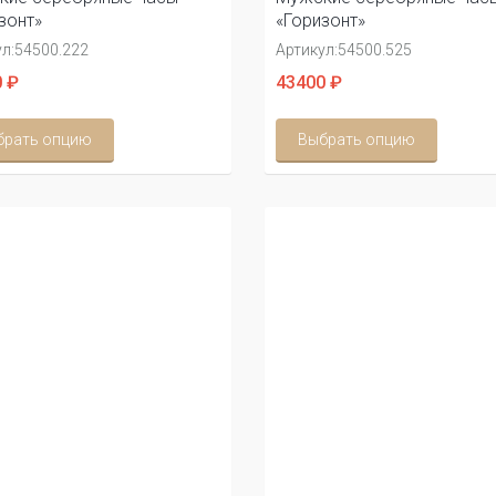
зонт»
«Горизонт»
л:
54500.222
Артикул:
54500.525
 ₽
43400 ₽
брать опцию
Выбрать опцию