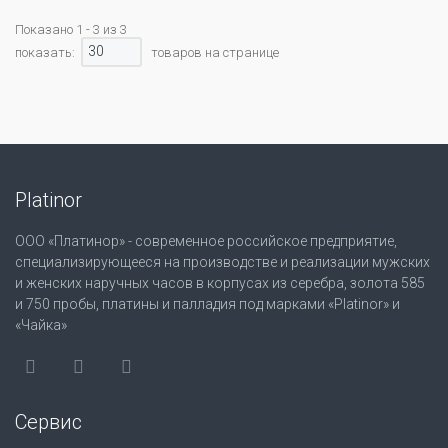
Показано 1 - 3 из 3
30
показать:
товаров на странице
Platinor
ООО «Платинор» - современное российское предприятие,
специализирующееся на производстве и реализации мужских
и женских наручных часов в корпусах из серебра, золота 585
и 750 пробы, платины и палладия под марками «Platinor» и
«Чайка»
Сервис