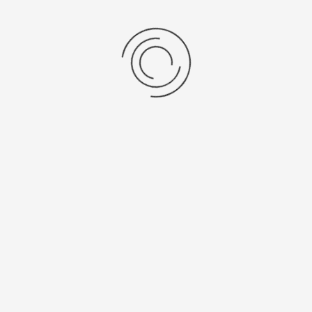
Мужские серебряные часы «Лидер»
Артикул:
52906А.513
128000 ₽
Выбрать опцию