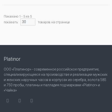
Показано 1 - 5 из 5
30
показать:
товаров на странице
Platinor
ООО «Платинор» - современное российское предприятие,
специализирующееся на производстве и реализации мужских
и женских наручных часов в корпусах из серебра, золота 585
и 750 пробы, платины и палладия под марками «Platinor» и
«Чайка»