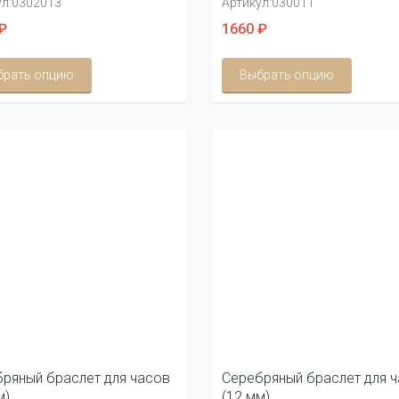
л:
0302013
Артикул:
030011
₽
1660 ₽
брать опцию
Выбрать опцию
ряный браслет для часов
Серебряный браслет для 
м)
(12 мм)