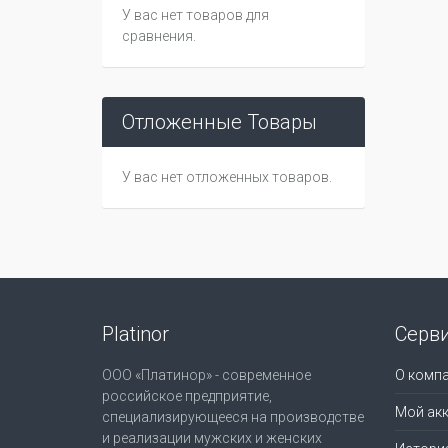
У вас нет товаров для
сравнения.
Отложенные Товары
У вас нет отложенных товаров.
Platinor
Серв
ООО «Платинор» - современное
О комп
российское предприятие,
Мой акк
специализирующееся на производстве
и реализации мужских и женских