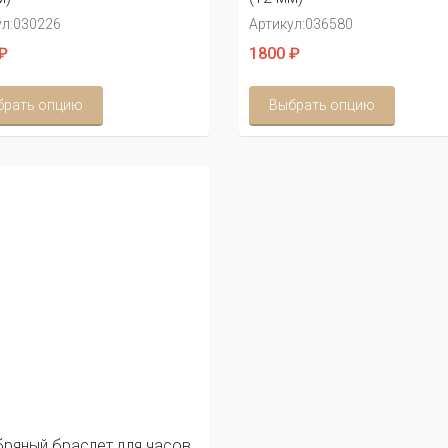
л:
030226
Артикул:
036580
₽
1800 ₽
брать опцию
Выбрать опцию
ряный браслет для часов