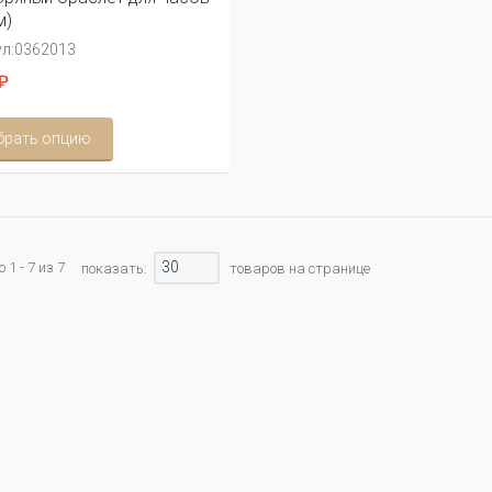
м)
л:
0362013
₽
брать опцию
30
1 - 7 из 7
показать:
товаров на странице