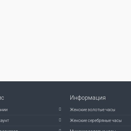
ис
Информация
ании
Женские золотые часы
аунт
Женские серебряные часы