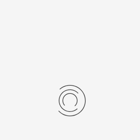
ть изделия зависит от веса.
цификации
а
Средний вес, г
авки
13,3
ензии
дние отзывы
отзывов об этом товаре.
та напишите (краткую) рецензию....(мин. 0, макс. 2000 знаков)
х: Оцените данный товар. Пожалуйста, выберите оценку от 0 (плохо) до 5 (о