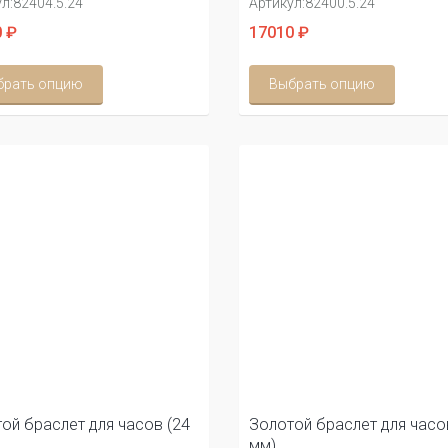
л:
82404.5.24
Артикул:
82400.5.24
 ₽
17010 ₽
брать опцию
Выбрать опцию
ой браслет для часов (24
Золотой браслет для часо
мм)