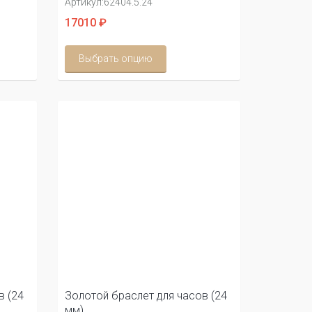
Артикул:
62404.5.24
17010 ₽
Выбрать опцию
в (24
Золотой браслет для часов (24
мм)