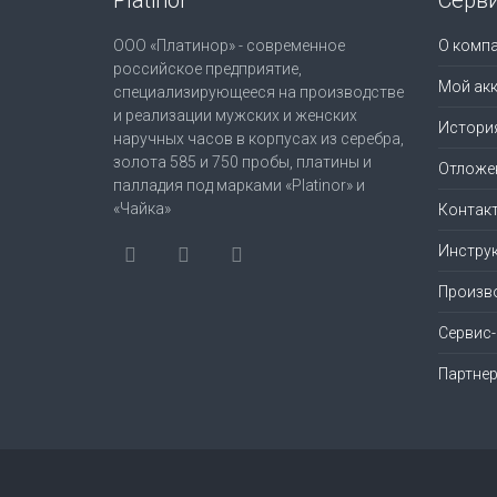
ООО «Платинор» - современное
О комп
российское предприятие,
Мой акк
специализирующееся на производстве
и реализации мужских и женских
Истори
наручных часов в корпусах из серебра,
золота 585 и 750 пробы, платины и
Отложе
палладия под марками «Platinor» и
«Чайка»
Контак
Инструк
Произв
Сервис
Партне
© 2021 Platinor. Все права защищены.