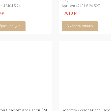
л:
42404.5.24
Артикул:
42401.5.24-527
 ₽
17010 ₽
брать опцию
Выбрать опцию
ой браслет для часов (24
Золотой браслет для часо