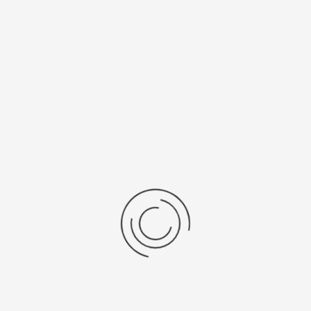
цификации
 ушка, мм
Вставка
без вставки
ал
Длина, см
золото 585
от 14 до 20
ензии
дние отзывы
отзывов об этом товаре.
та напишите (краткую) рецензию....(мин. 0, макс. 2000 знаков)