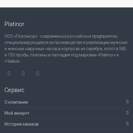
Platinor
ООО «Платинор» - современное российское предприятие,
специализирующееся на производстве и реализации мужских
и женских наручных часов в корпусах из серебра, золота 585
и 750 пробы, платины и палладия под марками «Platinor» и
«Чайка»
Сервис
О компании
Мой аккаунт
История заказов