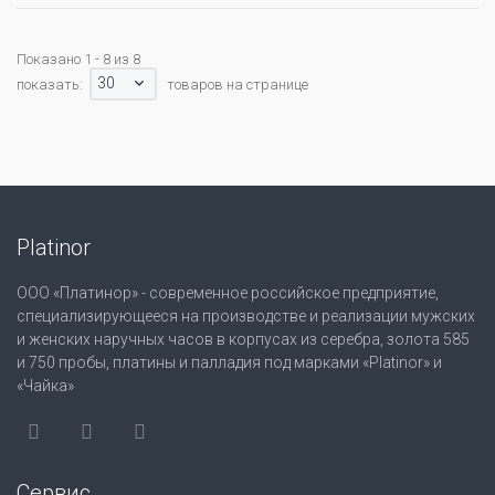
Показано 1 - 8 из 8
30
показать:
товаров на странице
Platinor
ООО «Платинор» - современное российское предприятие,
специализирующееся на производстве и реализации мужских
и женских наручных часов в корпусах из серебра, золота 585
и 750 пробы, платины и палладия под марками «Platinor» и
«Чайка»
Сервис