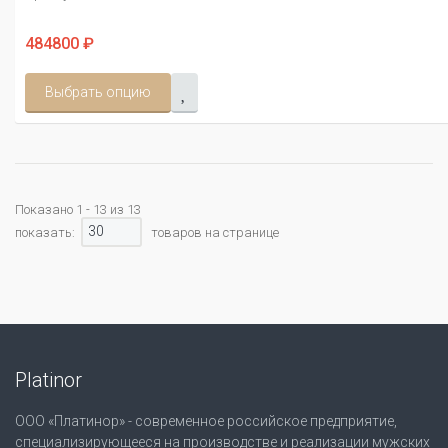
484800 ₽
Выбрать опцию
Показано 1 - 13 из 13
30
показать:
товаров на странице
Platinor
ООО «Платинор» - современное российское предприятие,
специализирующееся на производстве и реализации мужских