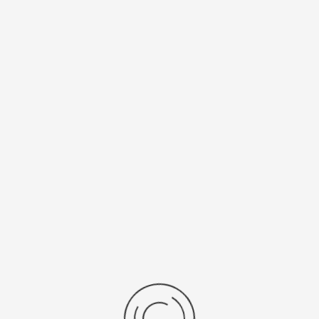
0 ₽
213800 ₽
брать опцию
Выбрать опцию
показать:
товаров на странице
1 - 9 из 9