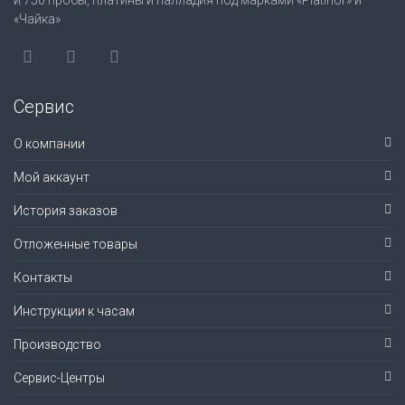
и 750 пробы, платины и палладия под марками «Platinor» и
«Чайка»
Сервис
О компании
Мой аккаунт
История заказов
Отложенные товары
Контакты
Инструкции к часам
Производство
Сервис-Центры