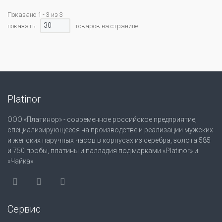
Показано 1 - 3 из 3
30
показать:
товаров на странице
Platinor
ООО «Платинор» - современное российское предприятие,
специализирующееся на производстве и реализации мужских
и женских наручных часов в корпусах из серебра, золота 585
и 750 пробы, платины и палладия под марками «Platinor» и
«Чайка»
Сервис