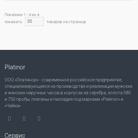
Показано 1 - 4 из 4
30
показать:
товаров на странице
Platinor
ООО «Платинор» - современное российское предприятие,
специализирующееся на производстве и реализации мужских
и женских наручных часов в корпусах из серебра, золота 585
и 750 пробы, платины и палладия под марками «Platinor» и
«Чайка»
Сервис