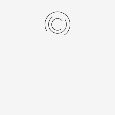
Женские серебряные часы «Илона»
Артикул:
78200в.301
3120 ₽
Выбрать опцию