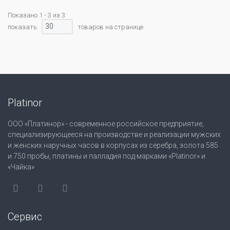
Показано 1 - 3 из 3
30
показать:
товаров на странице
Platinor
ООО «Платинор» - современное российское предприятие,
специализирующееся на производстве и реализации мужских
и женских наручных часов в корпусах из серебра, золота 585
и 750 пробы, платины и палладия под марками «Platinor» и
«Чайка»
Сервис