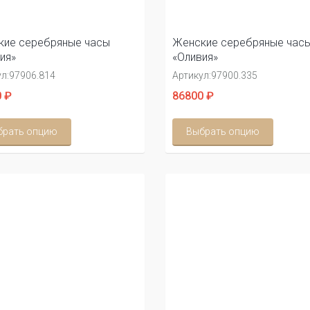
кие серебряные часы
Женские серебряные час
ия»
«Оливия»
л:
97906.814
Артикул:
97900.335
 ₽
86800 ₽
брать опцию
Выбрать опцию