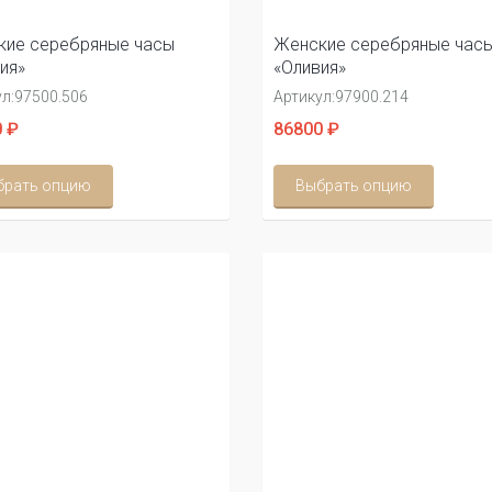
кие серебряные часы
Женские серебряные час
ия»
«Оливия»
л:
97500.506
Артикул:
97900.214
 ₽
86800 ₽
брать опцию
Выбрать опцию