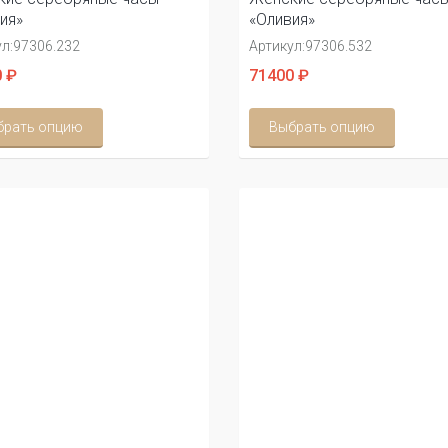
ия»
«Оливия»
л:
97306.232
Артикул:
97306.532
 ₽
71400 ₽
брать опцию
Выбрать опцию