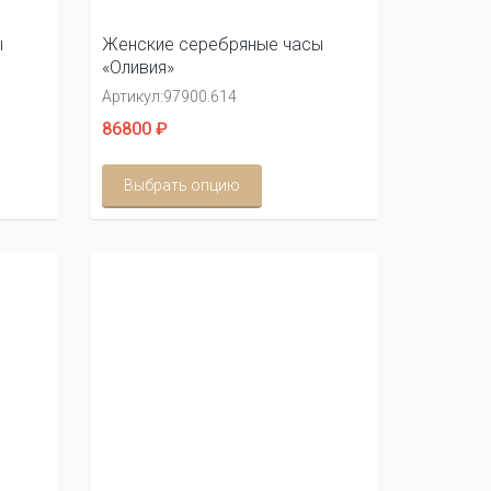
ы
Женские серебряные часы
«Оливия»
Артикул:
97900.614
86800 ₽
Выбрать опцию