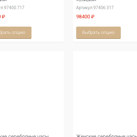
л:
97400.717
Артикул:
97406.317
 ₽
98400 ₽
брать опцию
Выбрать опцию
кие серебряные часы
Женские серебряные час