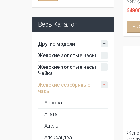
Артику
64800
Весь Каталог
Вы
+
Другие модели
+
Женские золотые часы
+
Женские золотые часы
Чайка
-
Женские серебряные
часы
Аврора
Агата
Адель
Женс
Александра
«Олив