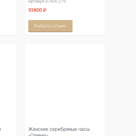
Артикул:
97400.219
93800 ₽
Выбрать опцию
ы
Женские серебряные часы
«Оливия»