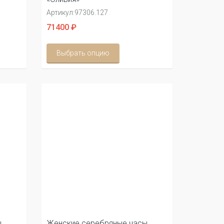
Артикул:
97306.127
71400 ₽
Выбрать опцию
ы
Женские серебряные часы