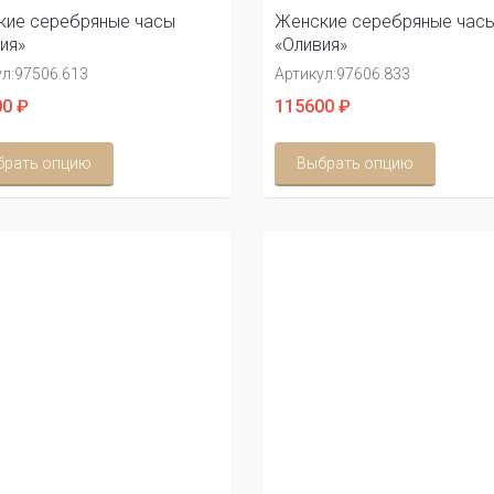
кие серебряные часы
Женские серебряные час
ия»
«Оливия»
л:
97506.613
Артикул:
97606.833
0 ₽
115600 ₽
брать опцию
Выбрать опцию