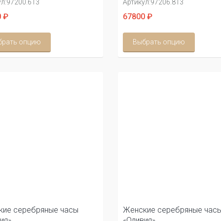
л:
97200.613
Артикул:
97206.813
 ₽
67800 ₽
брать опцию
Выбрать опцию
кие серебряные часы
Женские серебряные час
ия»
«Оливия»