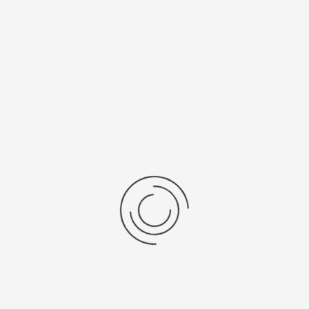
Женские серебряные часы «Натали»
Артикул:
78100-2в.117
3120 ₽
Выбрать опцию