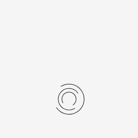
ы, мм
Тип механизма
Кварцевый
зм
Вставка
"Citizen Co. Ltd."
фианит
 вес, г
Материал
серебро 925
ензии
дние отзывы
отзывов об этом товаре.
та напишите (краткую) рецензию....(мин. 0, макс. 2000 знаков)