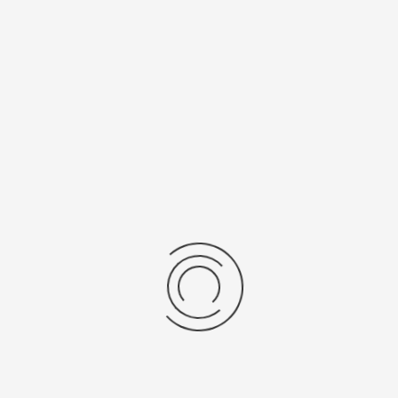
5Y30
SR 521 SW
Рецензии
Последние отзывы
Еще нет отзывов об этом товаре.
Пожалуйста напишите (краткую) рецензию....(мин. 0, макс. 2000
знаков)
Во-первых: Оцените данный товар. Пожалуйста, выберите оценку от 0
(плохо) до 5 (отлично).
Набранные символы:
Рейтинг: