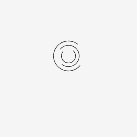
График работы бутика в
праздничные дни
(0 голосов)
Оцените материал
Четверг, 25 декабря 2025 13:20;
Опубликовано в
Новости;
Печать
Эл. почта
ПОСЛЕДНЕЕ ОТ ТАТЬЯНА
График работы бутика
График работы бутика 19 и 26 апреля
График работы бутика