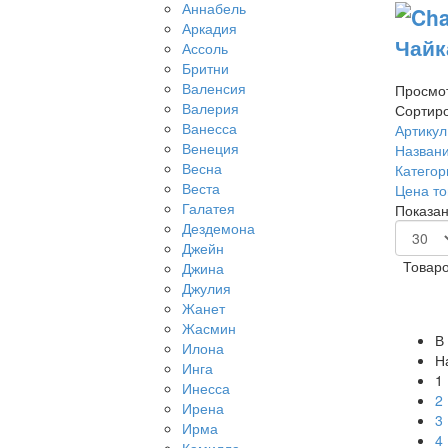
Аннабель
Аркадия
Чайк
Ассоль
Бритни
Валенсия
Просмот
Валерия
Сортиро
Ванесса
Артикул 
Венеция
Названи
Весна
Категор
Веста
Цена то
Галатея
Показан
Дездемона
Джейн
Товаро
Джина
Джулия
Жанет
Жасмин
В
Илона
Н
Инга
1
Инесса
2
Ирена
3
Ирма
4