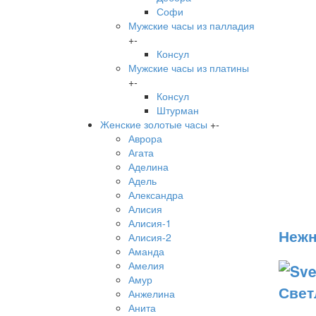
Софи
Мужские часы из палладия
+
-
Консул
Мужские часы из платины
+
-
Консул
Штурман
Женские золотые часы
+
-
Аврора
Агата
Аделина
Адель
Александра
Алисия
Алисия-1
Нежн
Алисия-2
Аманда
Амелия
Амур
Свет
Анжелина
Анита