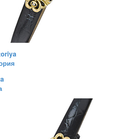
ория
а