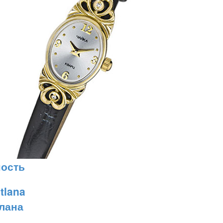
ость
лана