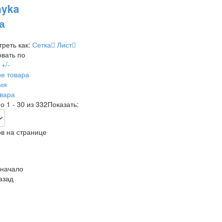
а
реть как:
Сетка
Лист
вать по
+/-
е товара
ия
вара
о 1 - 30 из 332
Показать:
в на странице
 начало
азад