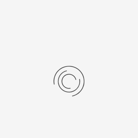
Оцените материал
(1 Голосовать)
Пятница, 21 мая 2021 09:07;
Опубликовано в
Новости ;
О пробе золота
ПОДРОБНЕЕ
Сабина - самые
тонкие часы
Оцените материал