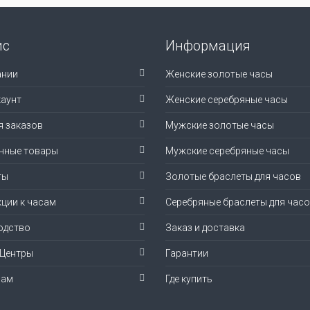
ис
Информация
ании
Женские золотые часы
аунт
Женские серебряные часы
я заказов
Мужские золотые часы
нные товары
Мужские серебряные часы
ты
Золотые браслеты для часов
ции к часам
Серебряные браслеты для час
одство
Заказ и доставка
-Центры
Гарантии
рам
Где купить