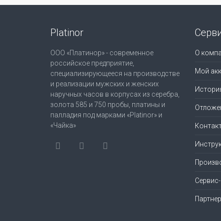
Platinor
Серв
ООО «Платинор» - современное
О комп
российское предприятие,
Мой акк
специализирующееся на производстве
и реализации мужских и женских
Истори
наручных часов в корпусах из серебра,
золота 585 и 750 пробы, платины и
Отложе
палладия под марками «Platinor» и
«Чайка»
Контак
Инструк
Произв
Сервис
Партне