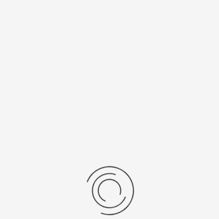
Спецификации
Рецензии
Комментарии
Platinor
ООО «Платинор» - современное российское предприятие,
специализирующееся на производстве и реализации мужских
и женских наручных часов в корпусах из серебра, золота 585
и 750 пробы, платины и палладия под марками «Platinor» и