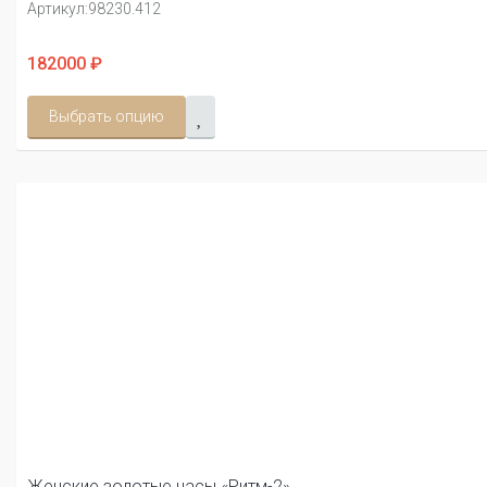
Артикул:
98230.412
182000 ₽
Выбрать опцию
Женские золотые часы «Ритм-2»