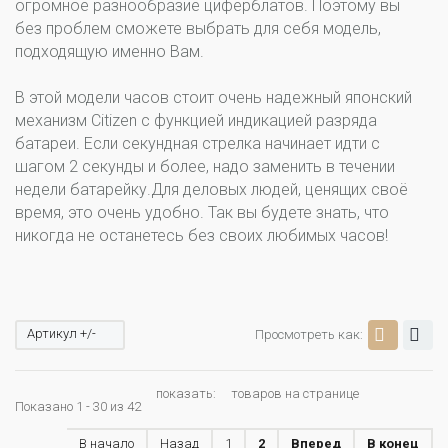
огромное разнообразие циферблатов. Поэтому вы
без проблем сможете выбрать для себя модель,
подходящую именно Вам.
В этой модели часов стоит очень надежный японский
механизм Citizen с функцией индикацией разряда
батареи. Если секундная стрелка начинает идти с
шагом 2 секунды и более, надо заменить в течении
недели батарейку.Для деловых людей, ценящих своё
время, это очень удобно. Так вы будете знать, что
никогда не останетесь без своих любимых часов!
Артикул +/-
Просмотреть как:
показать:
товаров на странице
Показано 1 - 30 из 42
В начало
Назад
1
2
Вперед
В конец