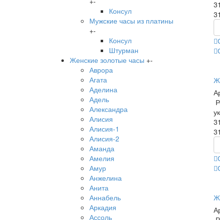
+
-
3
Консул
3
Мужские часы из платины
+
-
Консул
Штурман
Женские золотые часы
+
-
Аврора
Агата
Ж
Аделина
А
Адель
Р
Александра
у
Алисия
3
Алисия-1
3
Алисия-2
Аманда
Амелия
Амур
Анжелина
Анита
Ж
Аннабель
Аркадия
А
Ассоль
Р