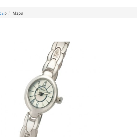
сы
>
Мэри