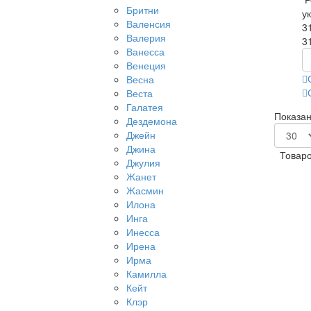
Бритни
у
Валенсия
3
Валерия
3
Ванесса
Венеция
Весна
Веста
Галатея
Показано
Дездемона
Джейн
Джина
Товаро
Джулия
Жанет
Жасмин
Илона
Инга
Инесса
Ирена
Ирма
Камилла
Кейт
Клэр