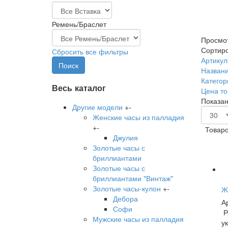
Ремень/Браслет
Просмот
Сортиро
Сбросить все фильтры
Артикул 
Названи
Категор
Весь каталог
Цена то
Показано
Другие модели
+
-
Женские часы из палладия
+
-
Товаро
Джулия
Золотые часы с
бриллиантами
Золотые часы с
бриллиантами "Винтаж"
Золотые часы-кулон
+
-
Ж
Дебора
А
Софи
Р
Мужские часы из палладия
у