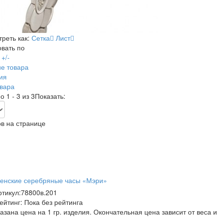
реть как:
Сетка
Лист
вать по
+/-
е товара
ия
вара
 1 - 3 из 3
Показать:
в на странице
енские серебряные часы «Мэри»
ртикул:
78800в.201
ейтинг: Пока без рейтинга
казана цена на 1 гр. изделия. Окончательная цена зависит от веса 