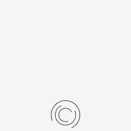
Женские серебряные часы «Северное сияние»
Артикул:
91406-5.306
42000 ₽
Выбрать опцию