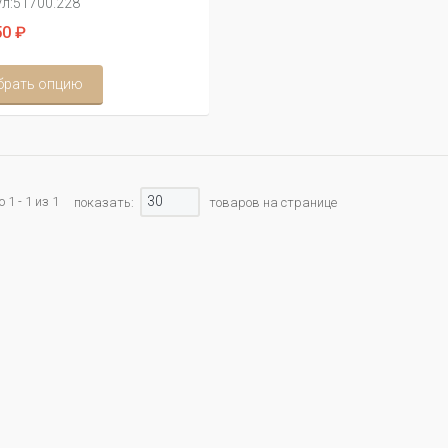
л:
51700.228
0 ₽
брать опцию
30
1 - 1 из 1
показать:
товаров на странице